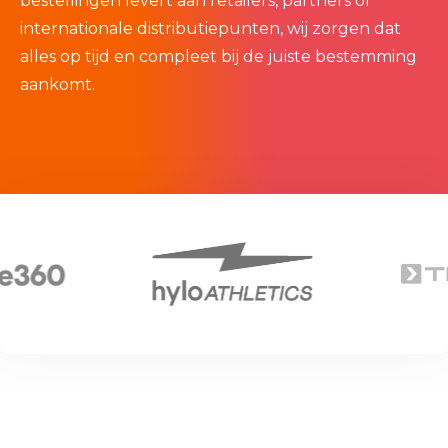
bestellingen levert
aan
retailers, partners of
internationale distributiepunten, wij zorgen dat
alles op tijd en compleet bij de juiste bestemming
aankomt.