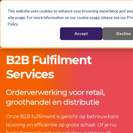
Nederlands
English
Nederlands
This website uses cookies to enhance your browsing experience and ana
site usage. For more information on our cookie usage, please see our Pri
Policy.
Accept
Decline
B2B Fulfilment
Services
Orderverwerking voor retail,
groothandel en distributie
Onze
B2B
fulfilment
is gericht op betrouwbare
levering en efficiëntie op grote schaal. Of je nu