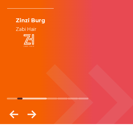
M
F
Zinzi Burg
Zabi Hair