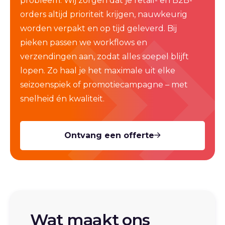
probleem. Wij zorgen dat je retail- en B2B-
orders altijd prioriteit krijgen, nauwkeurig
worden verpakt en op tijd geleverd. Bij
pieken passen we workflows en
verzendingen aan, zodat alles soepel blijft
lopen. Zo haal je het maximale uit elke
seizoenspiek of promotiecampagne – met
snelheid én kwaliteit.
Ontvang een offerte
Wat maakt ons