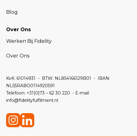
Blog
Over Ons
Werken Bij Fidelity
Over Ons
KvK: 61014931 -
BTW: NL854166129B01 -
IBAN:
NL55RABO0114920591
Telefoon:
+31(0)73 – 62 30 220 - E-mail:
info@fidelityfulfilment.nl