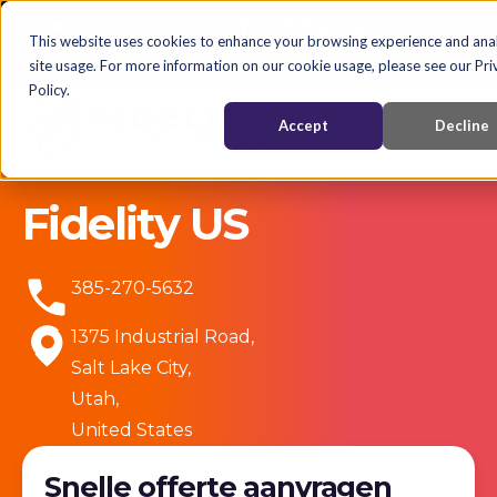
Nederlands
English
Nederlands
This website uses cookies to enhance your browsing experience and ana
site usage. For more information on our cookie usage, please see our Pri
Policy.
Accept
Decline
Fidelity US
385-270-5632
1375 Industrial Road,
Salt Lake City,
Utah,
United States
Snelle offerte aanvragen