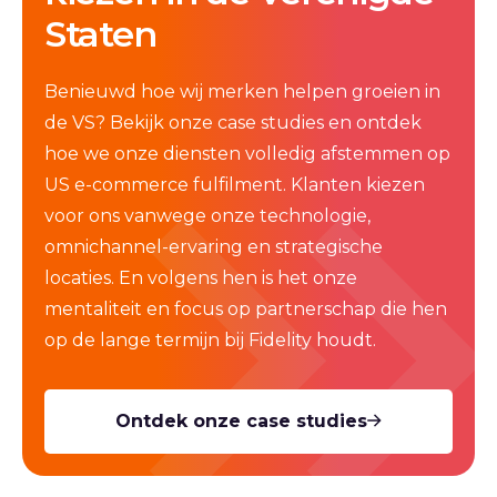
Staten
Benieuwd hoe wij merken helpen groeien in
de VS? Bekijk onze case studies en ontdek
hoe we onze diensten volledig afstemmen op
US e‑commerce fulfilment. Klanten kiezen
voor ons vanwege onze technologie,
omnichannel-ervaring en strategische
locaties. En volgens hen is het onze
mentaliteit en focus op partnerschap
die hen
op de lange termijn bij Fidelity houdt.
Ontdek onze case studies