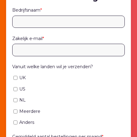
Bedrijfsnaam
*
Zakelijk e-mail
*
Vanuit welke landen wil je verzenden?
UK
US
NL
Meerdere
Anders
Gemiddeld aantal bestellingen per maand
*