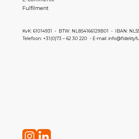
Fulfilment
KvK: 61014931 -
BTW: NL854166129B01 -
IBAN: NL5
Telefoon:
+31(0)73 – 62 30 220 - E-mail: info@fidelityfu