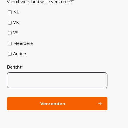
Vanuit welk land wil je versturen?
*
NL
VK
VS
Meerdere
Anders
Bericht
*