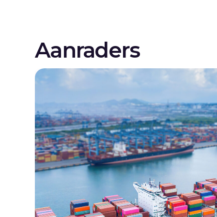
Aanraders
 in
025,
-