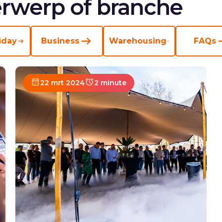
rwerp of branche
iday
Business
Warehousing
FAQs
22 mrt 2024
2 minute