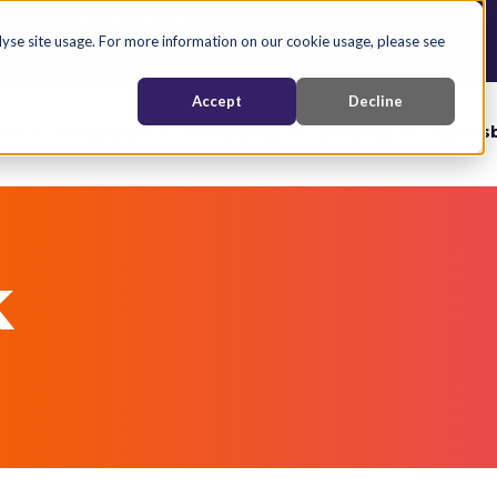
Nederlands
0-660
English
Nederlands
yse site usage. For more information on our cookie usage, please see
Accept
Decline
ces
Industries
Integraties
Locaties
Kennis
k