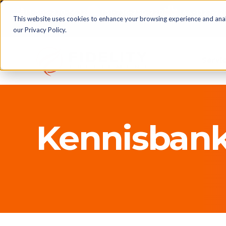
+1-385-270-5632
+31-736-230-220
+44-1327-22
This website uses cookies to enhance your browsing experience and anal
our Privacy Policy.
Servi
Kennisban