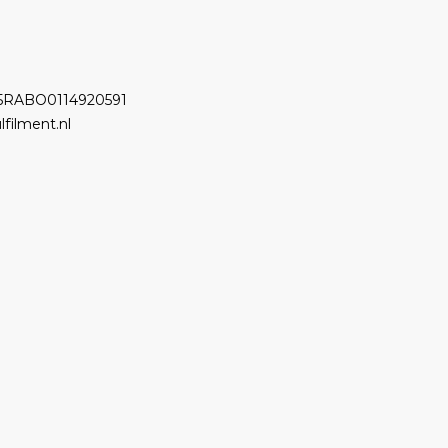
5RABO0114920591
lfilment.nl